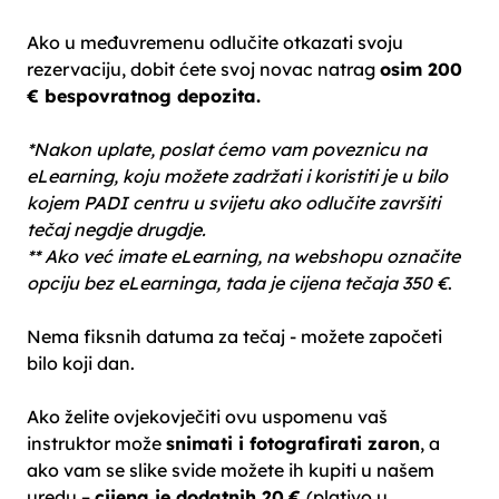
Ako u međuvremenu odlučite otkazati svoju
rezervaciju, dobit ćete svoj novac natrag
osim 200
€ bespovratnog depozita.
*Nakon uplate, poslat ćemo vam poveznicu na
eLearning, koju možete zadržati i koristiti je u bilo
kojem PADI centru u svijetu ako odlučite završiti
tečaj negdje drugdje.
** Ako već imate eLearning, na webshopu označite
opciju bez eLearninga, tada je cijena tečaja 350 €
.
Nema fiksnih datuma za tečaj - možete započeti
bilo koji dan.
Ako želite ovjekovječiti ovu uspomenu vaš
instruktor može
snimati i fotografirati zaron
, a
ako vam se slike svide možete ih kupiti u našem
uredu –
cijena je dodatnih 20
€
(plativo u