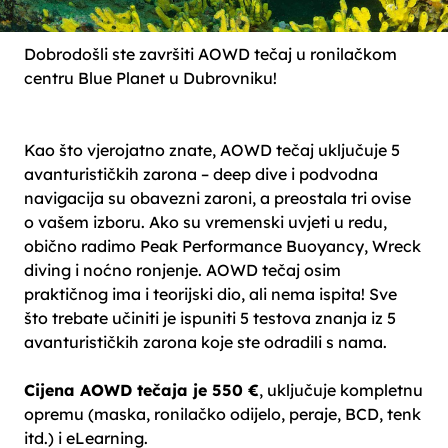
Dobrodošli ste završiti AOWD tečaj u ronilačkom
centru Blue Planet u Dubrovniku!
Kao što vjerojatno znate, AOWD tečaj uključuje 5
avanturističkih zarona – deep dive i podvodna
navigacija su obavezni zaroni, a preostala tri ovise
o vašem izboru. Ako su vremenski uvjeti u redu,
obično radimo Peak Performance Buoyancy, Wreck
diving i noćno ronjenje. AOWD tečaj osim
praktičnog ima i teorijski dio, ali nema ispita! Sve
što trebate učiniti je ispuniti 5 testova znanja iz 5
avanturističkih zarona koje ste odradili s nama.
Cijena AOWD tečaja je 550 €
, uključuje kompletnu
opremu (maska, ronilačko odijelo, peraje, BCD, tenk
itd.) i eLearning.