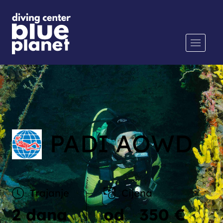
PADI AOWD
Trajanje
Cijena
2 dana
od
350 €