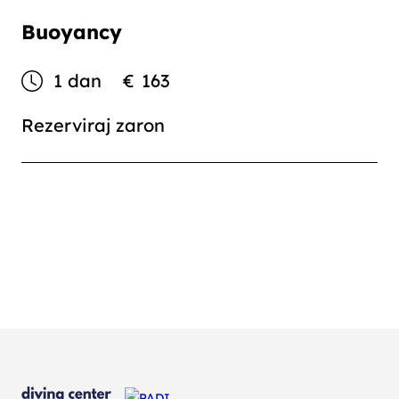
Buoyancy
1 dan
€
163
Rezerviraj zaron